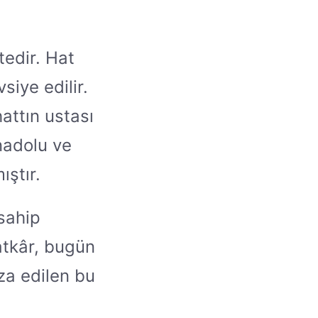
edir. Hat
siye edilir.
hattın ustası
Anadolu ve
ştır.
sahip
atkâr, bugün
za edilen bu