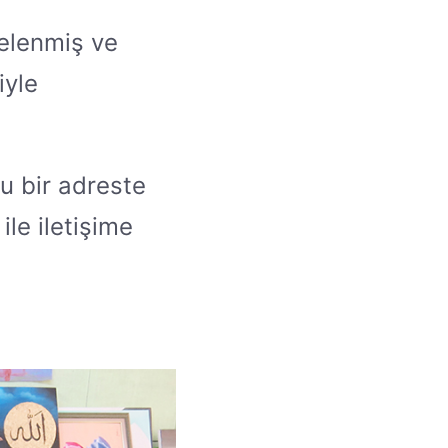
velenmiş ve
iyle
ru bir adreste
le iletişime