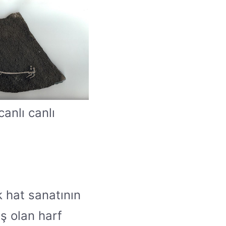
anlı canlı
k hat sanatının
ış olan harf