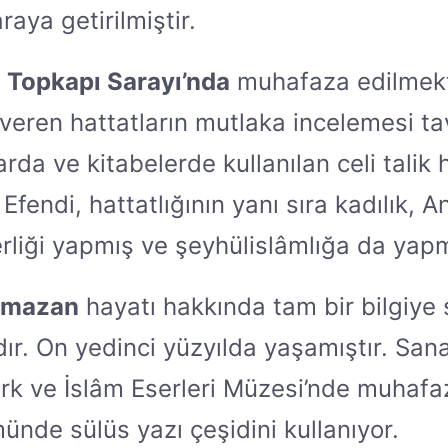
raya getirilmiştir.
n
Topkapı Sarayı’nda
muhafaza edilmekt
veren hattatların mutlaka incelemesi tav
arda ve kitabelerde kullanılan celi talik 
Efendi, hattatlığının yanı sıra kadılık, 
liği yapmış ve şeyhülislâmlığa da yapmı
amazan
hayatı hakkında tam bir bilgiye 
r. On yedinci yüzyılda yaşamıştır. San
ürk ve İslâm Eserleri Müzesi’nde muhafa
nde sülüs yazı çeşidini kullanıyor.