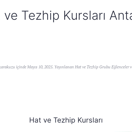
 ve Tezhip Kursları Ant
karakuzu
içinde
Mayıs 10, 2025
. Yayınlanan
Hat ve Tezhip Grubu Eğlenceler 
Hat ve Tezhip Kursları