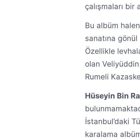
çalışmaları bir a
Bu albüm hale
sanatına gönül 
Özellikle levhal
olan Veliyüddin 
Rumeli Kazasker
Hüseyin Bin R
bulunmamaktadı
İstanbul’daki T
karalama albümü