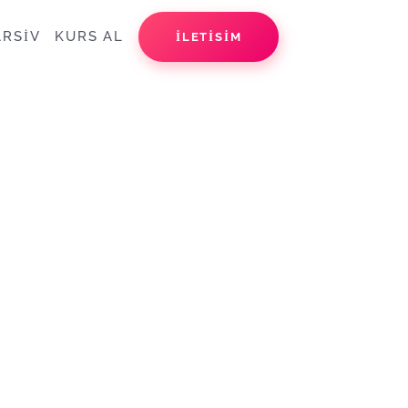
ARSİV
KURS AL
İLETİSİM