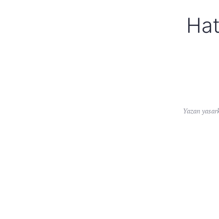
Hat
Yazan
yasar